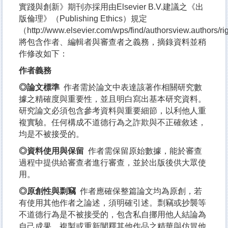
實踐與創新》期刊亦採用由Elsevier B.V.建議之《出
版倫理》（Publishing Ethics）規定
（http://www.elsevier.com/wps/find/authorsview.authors/
將包含作者、編輯者與審查者之義務，摘錄資料並稍
作修改如下：
作者義務
◎論文標準
作者需於論文中表達該著作相關研究數
據之精確度與重要性，並且明白寫出基本研究資料。
研究論文必須包含參考資料與重要細節，以利他人重
複實驗。任何構成不道德行為之詐欺與不正確敘述，
均是不被接受的。
◎資料使用與保留
作者需保留原始數據，能於審查
過程中提供給審查者進行審查，並於出版後供大眾使
用。
◎原創性與剽竊
作者應確保整篇論文均為原創，若
有使用其他作者之論述，須明確引述。剽竊或抄襲等
不道德行為是不被接受的，包含私自挪用他人結論為
自己成果、複製或重新闡釋其他作品之精華與仿冒他