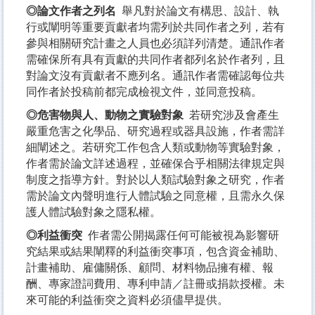
◎論文作者之列名
舉凡對於論文有構思、設計、執
行或闡明等重要貢獻者均需列於共同作者之列，若有
參與相關研究計畫之人員也必須詳列清楚。通訊作者
需確保所有具有貢獻的共同作者都列名於作者列，且
對論文沒有貢獻者不應列名。通訊作者需確認每位共
同作者於投稿前都完成檢視文件，並同意投稿。
◎危害物與人、動物之實驗對象
若研究涉及會產生
嚴重危害之化學品、研究過程或器具設施，作者需詳
細闡述之。若研究工作包含人類或動物等實驗對象，
作者需於論文詳述過程，並確保合乎相關法律規定與
制度之指導方針。對於以人類試驗對象之研究，作者
需於論文內聲明進行人體試驗之同意權，且需永久保
護人體試驗對象之隱私權。
◎利益衝突
作者需公開揭露任何可能被視為影響研
究結果或結果闡釋的利益衝突事項，包含資金補助、
計畫補助、雇傭關係、顧問、材料物品擁有權、報
酬、專家證詞費用、專利申請／註冊或捐款授權。未
來可能的利益衝突之資料必須儘早提供。