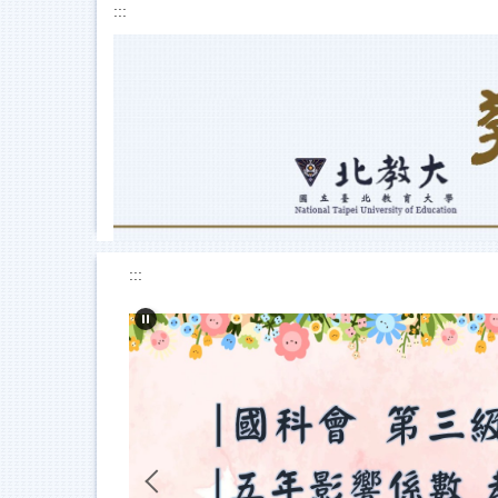
:::
跳
到
主
要
內
容
區
:::